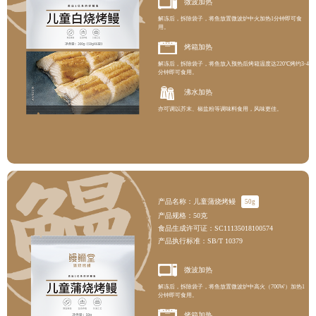
微波加热
解冻后，拆除袋子，将鱼放置微波炉中火加热1分钟即可食
用。
烤箱加热
解冻后，拆除袋子，将鱼放入预热后烤箱温度达220℃烤约3-4
分钟即可食用。
沸水加热
亦可调以芥末、椒盐粉等调味料食用，风味更佳。
产品名称：儿童蒲烧烤鳗
50g
产品规格：50克
食品生成许可证：SC11135018100574
产品执行标准：SB/T 10379
微波加热
解冻后，拆除袋子，将鱼放置微波炉中高火（700W）加热1
分钟即可食用。
烤箱加热